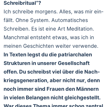
Schreib­ri­tu­al“?
Ich schrei­be mor­gens. Alles, was mir ein­
fällt. Ohne Sys­tem. Auto­ma­ti­sches
Schrei­ben. Es ist eine Art Medi­ta­ti­on.
Manch­mal ent­steht etwas, was ich in
mei­nen Geschich­ten wei­ter ver­wen­de.
In Tex­ten legst du die patri­ar­cha­len
Struk­tu­ren in unse­rer Gesell­schaft
offen. Du schreibst viel über die Nach­
kriegs­ge­nera­ti­on, aber nicht nur, denn
noch immer sind Frau­en den Män­nern
in vie­len Belan­gen nicht gleich­ge­stellt.
War die­ses The­ma immer schon zen­tral