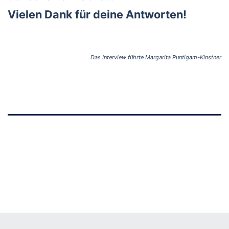
Vie­len Dank für dei­ne Ant­wor­ten!
Das Inter­view führ­te Mar­ga­ri­ta Pun­ti­gam-Kinst­ner