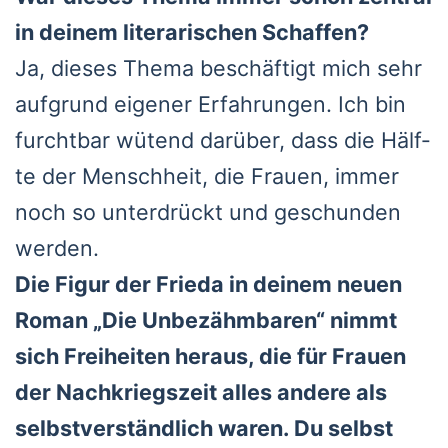
in dei­nem lite­ra­ri­schen Schaf­fen?
Ja, die­ses The­ma beschäf­tigt mich sehr
auf­grund eige­ner Erfah­run­gen. Ich bin
furcht­bar wütend dar­über, dass die Hälf­
te der Mensch­heit, die Frau­en, immer
noch so unter­drückt und geschun­den
wer­den.
Die Figur der Frie­da in dei­nem neu­en
Roman „Die Unbe­zähm­ba­ren“ nimmt
sich Frei­hei­ten her­aus, die für Frau­en
der Nach­kriegs­zeit alles ande­re als
selbst­ver­ständ­lich waren. Du selbst