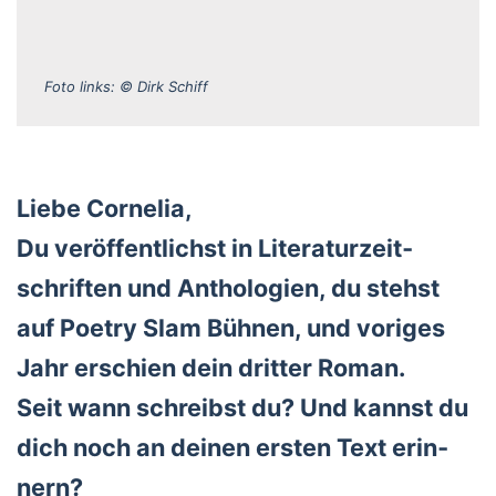
Foto links: © Dirk Schiff
Lie­be Cor­ne­lia,
Du ver­öf­fent­lichst in Lite­ra­tur­zeit­
schrif­ten und Antho­lo­gien, du stehst
auf Poet­ry Slam Büh­nen, und vori­ges
Jahr erschien dein drit­ter Roman.
Seit wann schreibst du? Und kannst du
dich noch an dei­nen ers­ten Text erin­
nern?