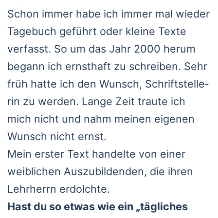
Schon immer habe ich immer mal wie­der
Tage­buch geführt oder klei­ne Tex­te
ver­fasst. So um das Jahr 2000 her­um
begann ich ernst­haft zu schrei­ben. Sehr
früh hat­te ich den Wunsch, Schrift­stel­le­
rin zu wer­den. Lan­ge Zeit trau­te ich
mich nicht und nahm mei­nen eige­nen
Wunsch nicht ernst.
Mein ers­ter Text han­del­te von einer
weib­li­chen Aus­zu­bil­den­den, die ihren
Lehr­herrn erdolch­te.
Hast du so etwas wie ein „täg­li­ches