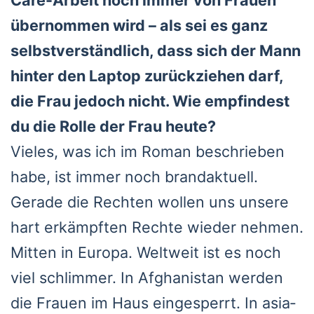
über­nom­men wird – als sei es ganz
selbst­ver­ständ­lich, dass sich der Mann
hin­ter den Lap­top zurück­zie­hen darf,
die Frau jedoch nicht. Wie emp­fin­dest
du die Rol­le der Frau heu­te?
Vie­les, was ich im Roman beschrie­ben
habe, ist immer noch brand­ak­tu­ell.
Gera­de die Rech­ten wol­len uns unse­re
hart erkämpf­ten Rech­te wie­der neh­men.
Mit­ten in Euro­pa. Welt­weit ist es noch
viel schlim­mer. In Afgha­ni­stan wer­den
die Frau­en im Haus ein­ge­sperrt. In asia­