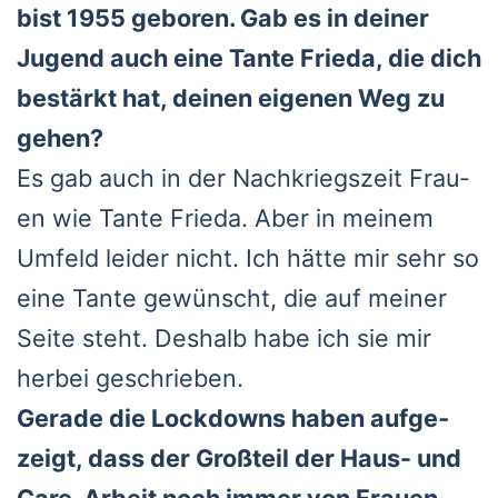
bist 1955 gebo­ren. Gab es in dei­ner
Jugend auch eine Tan­te Frie­da, die dich
bestärkt hat, dei­nen eige­nen Weg zu
gehen?
Es gab auch in der Nach­kriegs­zeit Frau­
en wie Tan­te Frie­da. Aber in mei­nem
Umfeld lei­der nicht. Ich hät­te mir sehr so
eine Tan­te gewünscht, die auf mei­ner
Sei­te steht. Des­halb habe ich sie mir
her­bei geschrie­ben.
Gera­de die Lock­downs haben auf­ge­
zeigt, dass der Groß­teil der Haus- und
Care-Arbeit noch immer von Frau­en