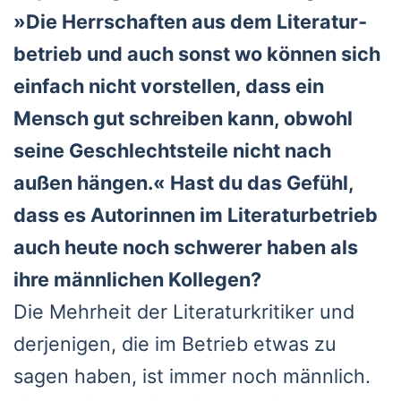
»Die Herr­schaf­ten aus dem Lite­ra­tur­
be­trieb und auch sonst wo kön­nen sich
ein­fach nicht vor­stel­len, dass ein
Mensch gut schrei­ben kann, obwohl
sei­ne Geschlechts­tei­le nicht nach
außen hän­gen.« Hast du das Gefühl,
dass es Autorin­nen im Lite­ra­tur­be­trieb
auch heu­te noch schwe­rer haben als
ihre männ­li­chen Kol­le­gen?
Die Mehr­heit der Lite­ra­tur­kri­ti­ker und
der­je­ni­gen, die im Betrieb etwas zu
sagen haben, ist immer noch männ­lich.