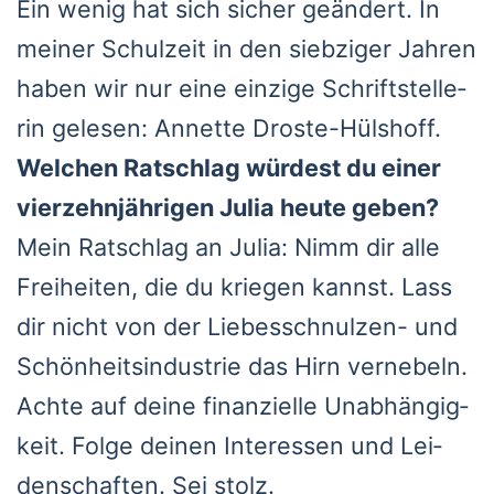
Ein wenig hat sich sicher geän­dert. In
mei­ner Schul­zeit in den sieb­zi­ger Jah­ren
haben wir nur eine ein­zi­ge Schrift­stel­le­
rin gele­sen: Annet­te Dros­te-Hüls­hoff.
Wel­chen Rat­schlag wür­dest du einer
vier­zehn­jäh­ri­gen Julia heu­te geben?
Mein Rat­schlag an Julia: Nimm dir alle
Frei­hei­ten, die du krie­gen kannst. Lass
dir nicht von der Lie­bes­schnul­zen- und
Schön­heits­in­dus­trie das Hirn ver­ne­beln.
Ach­te auf dei­ne finan­zi­el­le Unab­hän­gig­
keit. Fol­ge dei­nen Inter­es­sen und Lei­
den­schaf­ten. Sei stolz.