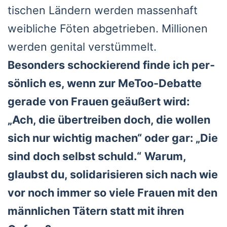
ti­schen Län­dern wer­den mas­sen­haft
weib­li­che Föten abge­trie­ben. Mil­lio­nen
wer­den geni­tal ver­stüm­melt.
Beson­ders scho­ckie­rend fin­de ich per­
sön­lich es, wenn zur MeToo-Debat­te
gera­de von Frau­en geäu­ßert wird:
„Ach, die über­trei­ben doch, die wol­len
sich nur wich­tig machen“ oder gar: „Die
sind doch selbst schuld.“
War­um,
glaubst du, soli­da­ri­sie­ren sich nach wie
vor noch immer so vie­le Frau­en mit den
männ­li­chen Tätern statt mit ihren