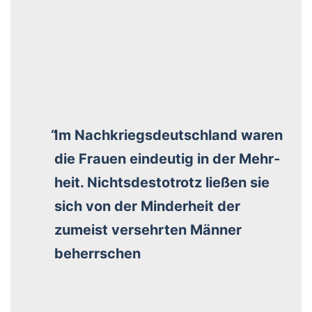
Im Nach­kriegs­deutsch­land waren
die Frau­en ein­deu­tig in der Mehr­
heit. Nichts­des­to­trotz lie­ßen sie
sich von der Min­der­heit der
zumeist ver­sehr­ten Män­ner
beherr­schen