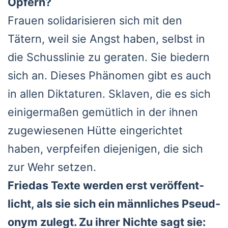
Opfern?
Frau­en soli­da­ri­sie­ren sich mit den
Tätern, weil sie Angst haben, selbst in
die Schuss­li­nie zu gera­ten. Sie bie­dern
sich an. Die­ses Phä­no­men gibt es auch
in allen Dik­ta­tu­ren. Skla­ven, die es sich
eini­ger­ma­ßen gemüt­lich in der ihnen
zuge­wie­se­nen Hüt­te ein­ge­rich­tet
haben, ver­pfei­fen die­je­ni­gen, die sich
zur Wehr set­zen.
Frie­das Tex­te wer­den erst ver­öf­fent­
licht, als sie sich ein männ­li­ches Pseud­
onym zulegt. Zu ihrer Nich­te sagt sie: