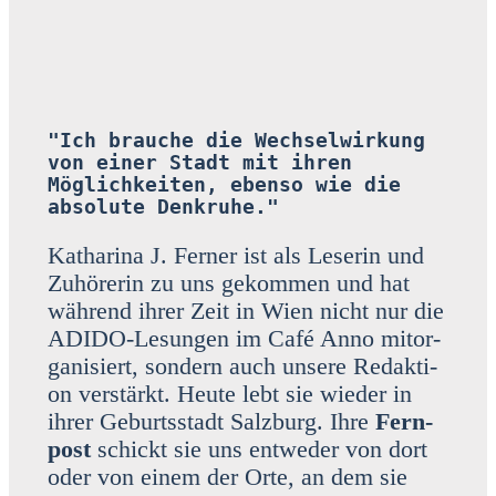
"Ich brauche die Wechselwirkung 
von einer Stadt mit ihren 
Möglichkeiten, ebenso wie die 
absolute Denkruhe."
Katha­ri­na J. Fer­ner ist als Lese­rin und
Zuhö­re­rin zu uns gekom­men und hat
wäh­rend ihrer Zeit in Wien nicht nur die
ADI­DO-Lesun­gen im Café Anno mit­or­
ga­ni­siert, son­dern auch unse­re Redak­ti­
on ver­stärkt. Heu­te lebt sie wie­der in
ihrer Geburts­stadt Salz­burg. Ihre
Fern­
post
schickt sie uns ent­we­der von dort
oder von einem der Orte, an dem sie