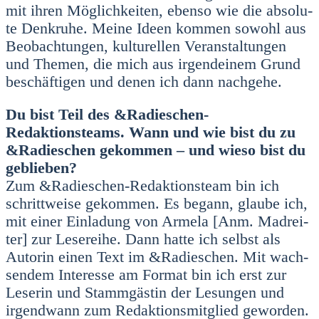
mit ihren Mög­lich­kei­ten, eben­so wie die abso­lu­
te Denkru­he. Mei­ne Ideen kom­men sowohl aus
Beob­ach­tun­gen, kul­tu­rel­len Ver­an­stal­tun­gen
und The­men, die mich aus irgend­ei­nem Grund
beschäf­ti­gen und denen ich dann nach­ge­he.
Du bist Teil des &Radieschen-
Redaktionsteams. Wann und wie bist du zu
&Radieschen gekom­men – und wie­so bist du
geblie­ben?
Zum &Radieschen-Redaktionsteam bin ich
schritt­wei­se gekom­men. Es begann, glau­be ich,
mit einer Ein­la­dung von Arme­la [Anm. Madrei­
ter] zur Lese­rei­he. Dann hat­te ich selbst als
Autorin einen Text im &Radieschen. Mit wach­
sen­dem Inter­es­se am For­mat bin ich erst zur
Lese­rin und Stamm­gäs­tin der Lesun­gen und
irgend­wann zum Redak­ti­ons­mit­glied gewor­den.