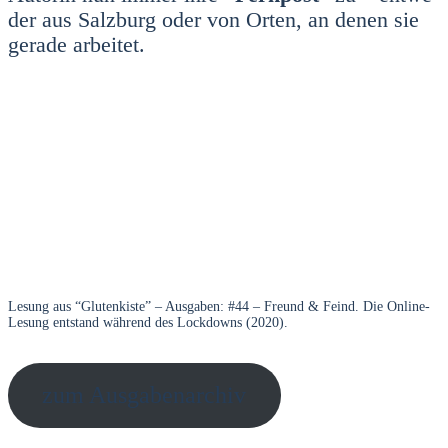
der aus Salz­burg oder von Orten, an denen sie
gera­de arbei­tet.
Lesung aus “Glu­ten­kis­te” – Aus­ga­ben: #44 – Freund & Feind. Die Online-
Lesung ent­stand wäh­rend des Lock­downs (2020).
zum Aus­ga­ben­ar­chiv