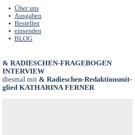
Über uns
Ausgaben
Bestellen
einsenden
BLOG
& RADIES­CHEN-FRA­GE­BO­GEN
INTER­VIEW
dies­mal mit
& Radies­chen-Redak­ti­ons­mit­
glied KATHA­RI­NA FER­NER