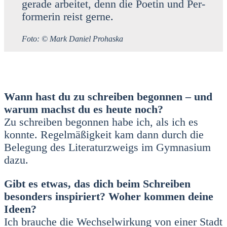
gera­de arbei­tet, denn die Poe­tin und Per­
for­me­rin reist ger­ne.
Foto: © Mark Dani­el Pro­has­ka
Wann hast du zu schrei­ben begon­nen – und
war­um machst du es heu­te noch?
Zu schrei­ben begon­nen habe ich, als ich es
konn­te. Regel­mä­ßig­keit kam dann durch die
Bele­gung des Lite­ra­tur­zweigs im Gym­na­si­um
dazu.
Gibt es etwas, das dich beim Schrei­ben
beson­ders inspi­riert? Woher kom­men dei­ne
Ideen?
Ich brau­che die Wech­sel­wir­kung von einer Stadt