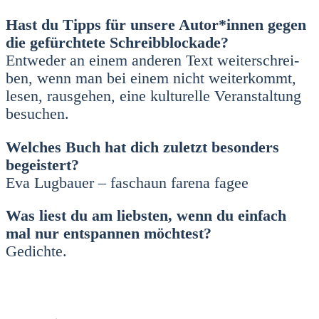
Hast du Tipps für unse­re Autor*innen gegen
die gefürch­te­te Schreib­blo­cka­de?
Ent­we­der an einem ande­ren Text wei­ter­schrei­
ben, wenn man bei einem nicht wei­ter­kommt,
lesen, raus­ge­hen, eine kul­tu­rel­le Ver­an­stal­tung
besu­chen.
Wel­ches Buch hat dich zuletzt beson­ders
begeis­tert?
Eva Lug­bau­er – faschaun fare­na fagee
Was liest du am liebs­ten, wenn du ein­fach
mal nur ent­span­nen möch­test?
Gedich­te.