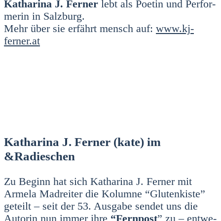
Katha­ri­na J. Fer­ner
lebt als Poe­tin und Per­for­
me­rin in Salz­burg.
Mehr über sie erfährt mensch auf:
www.kj-
ferner.at
Katharina J. Ferner (kate) im
&Radieschen
Zu Beginn hat sich Katha­ri­na J. Fer­ner mit
Arme­la Madrei­ter die Kolum­ne “Glu­ten­kis­te”
geteilt – seit der 53. Aus­ga­be sen­det uns die
Autorin nun immer ihre
“Fern­post
” zu – ent­we­