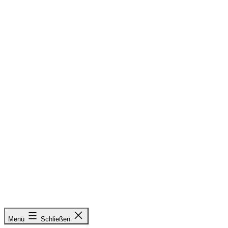
Zum
Inhalt
springen
&
Menü
Schließen
Radieschen