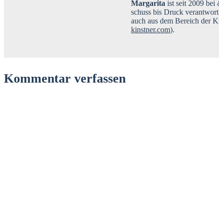
Mar­ga­ri­ta
ist seit 2009 bei
schuss bis Druck ver­ant­wort
auch aus dem Bereich der Kin­d
kinstner.com
).
Kommentar verfassen