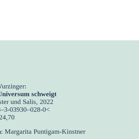
urzin­ger:
ni­ver­sum schweigt
ter und Salis, 2022
8–3‑03930–028‑0<
 24,70
n
: Mar­ga­ri­ta Pun­ti­gam-Kinst­ner