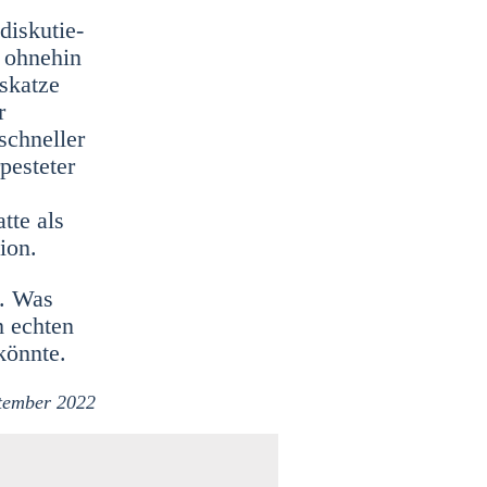
is­ku­tie­
 ohne­hin
­kat­ze
r
schnel­ler
es­te­ter
­te als
i­on.
h. Was
 ech­ten
önn­te.
­tem­ber 2022