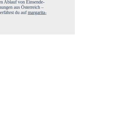
­sen Ablauf von Ein­sen­de­
nun­gen aus Öster­reich –
n erfährst du auf
margarita-