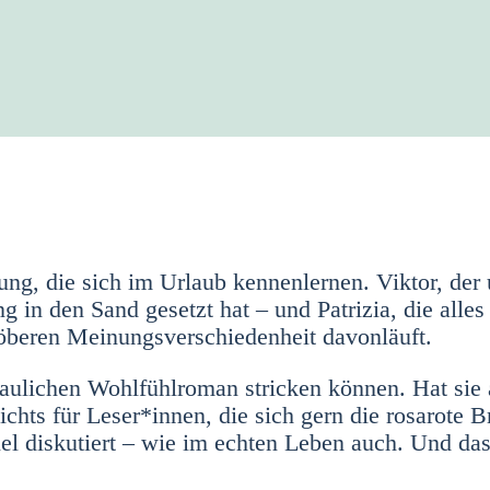
g, die sich im Urlaub ken­nen­ler­nen. Vik­tor, der 
ng in den Sand gesetzt hat – und Patri­zia, die alle
be­ren Mei­nungs­ver­schie­den­heit davon­läuft.
au­li­chen Wohl­fühl­ro­man stri­cken kön­nen. Hat sie
ichts für Leser*innen, die sich gern die rosa­ro­te Bri
iel dis­ku­tiert – wie im ech­ten Leben auch. Und da