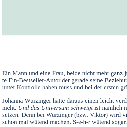
Ein Mann und eine Frau, bei­de nicht mehr ganz jun
te Ein-Bestseller-Autor,der gera­de sei­ne Bezie­hu
unter Kon­trol­le haben muss und bei der ers­ten grö­
Johan­na Wurzin­ger hät­te dar­aus einen leicht ver­d
nicht.
Und das Uni­ver­sum schweigt
ist näm­lich n
set­zen. Denn bei Wurzin­ger (bzw. Vik­tor) wird v
schon mal wütend machen. S‑e-h‑r wütend sogar.