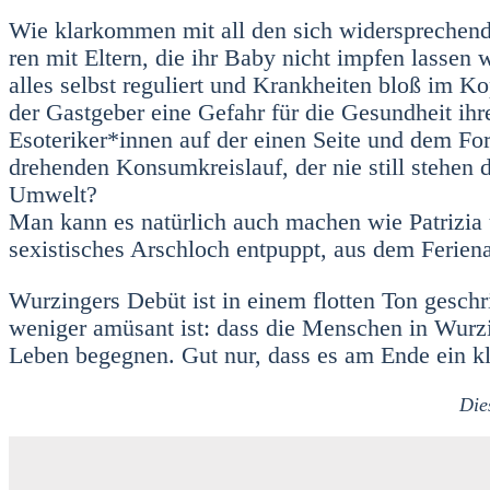
Wie klar­kom­men mit all den sich wider­spre­chen­de
ren mit Eltern, die ihr Baby nicht imp­fen las­sen 
alles selbst regu­liert und Krank­hei­ten bloß im Ko
der Gast­ge­ber eine Gefahr für die Gesund­heit i
Esoteriker*innen auf der einen Sei­te und dem Fort­
dre­hen­den Kon­sum­kreis­lauf, der nie still ste­hen 
Umwelt?
Man kann es natür­lich auch machen wie Patri­zia u
sexis­ti­sches Arsch­loch ent­puppt, aus dem Feri­en
Wurzin­gers Debüt ist in einem flot­ten Ton geschr
weni­ger amü­sant ist: dass die Men­schen in Wur
Leben begeg­nen. Gut nur, dass es am Ende ein kl
Die­