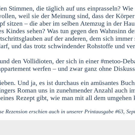
n Stim­men, die täg­lich auf uns ein­pras­seln? Wie d
wol­len, weil sie der Mei­nung sind, dass der Kör­per
pf sit­zen – die aber im sel­ben Atem­zug in der Haus
hres Kin­des sehen? Was tun gegen den Wahn­sinn de
schritts­glau­ben auf der ande­ren, dem sich immer 
darf, und das trotz schwin­den­der Roh­stof­fe und ver­p
nd den Voll­idio­ten, der sich in einer #metoo-Debat
­ap­par­te­ment wer­fen – und zwar ganz ohne Dis­kus­s
ie­ben. Und ja, es ist durch­aus ein amü­san­tes Buc
zin­gers Roman uns in zuneh­men­der Anzahl auch im
ei­nes Rezept gibt, wie man mit all dem umge­hen k
se Rezen­si­on erschien auch in unse­rer Print­aus­ga­be #63, Sep