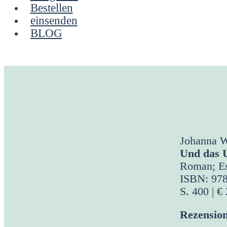
Bestellen
einsenden
BLOG
Johan­na W
Und das U
Roman; Es
ISBN: 97
S. 400 | €
Rezen­si­o