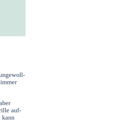
unge­woll­
s immer
 aber
l­le auf­
s kann