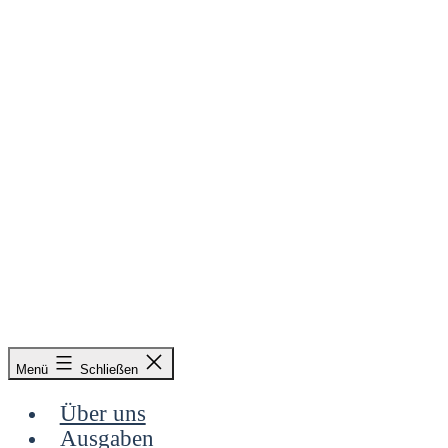
Zum
Inhalt
springen
&
Menü
Schließen
Radieschen
Über uns
Ausgaben