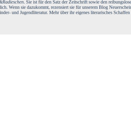
&Radieschen
. Sie ist für den Satz der Zeit­schrift sowie den rei­bungs­lo
­lich. Wenn sie dazu­kommt, rezen­siert sie für unse­rem Blog Neu­erschei­
er- und Jugend­li­te­ra­tur. Mehr über ihr eige­nes lite­ra­ri­sches Schaf­fe