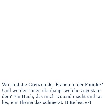
Wo sind die Gren­zen der Frau­en in der Fami­lie?
Und wer­den ihnen über­haupt wel­che zuge­stan­
den? Ein Buch, das mich wütend macht und rat­
los, ein The­ma das schmerzt. Bit­te lest es!