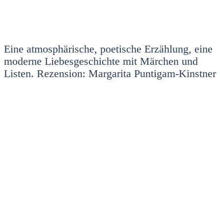
Eine atmo­sphä­ri­sche, poe­ti­sche Erzäh­lung, eine
moder­ne Lie­bes­ge­schich­te mit Mär­chen und
Lis­ten. Rezen­si­on: Mar­ga­ri­ta Pun­ti­gam-Kinst­ner