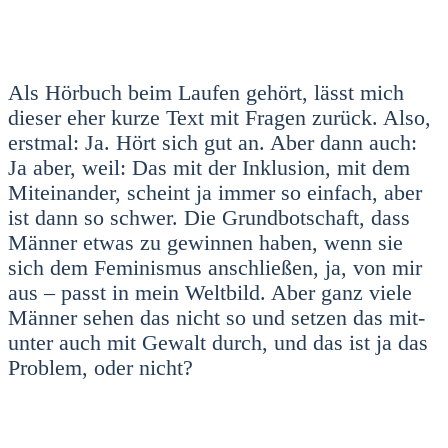
Als Hör­buch beim Lau­fen gehört, lässt mich
die­ser eher kur­ze Text mit Fra­gen zurück. Also,
erst­mal: Ja. Hört sich gut an. Aber dann auch:
Ja aber, weil: Das mit der Inklu­si­on, mit dem
Mit­ein­an­der, scheint ja immer so ein­fach, aber
ist dann so schwer. Die Grund­bot­schaft, dass
Män­ner etwas zu gewin­nen haben, wenn sie
sich dem Femi­nis­mus anschlie­ßen, ja, von mir
aus – passt in mein Welt­bild. Aber ganz vie­le
Män­ner sehen das nicht so und set­zen das mit­
un­ter auch mit Gewalt durch, und das ist ja das
Pro­blem, oder nicht?