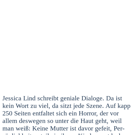
Jes­si­ca Lind schreibt genia­le Dia­lo­ge. Da ist
kein Wort zu viel, da sitzt jede Sze­ne. Auf kapp
250 Sei­ten ent­fal­tet sich ein Hor­ror, der vor
allem des­we­gen so unter die Haut geht, weil
man weiß: Kei­ne Mut­ter ist davor gefeit, Per­