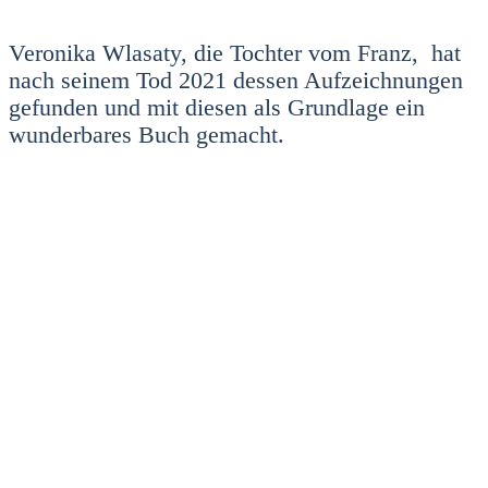
Vero­ni­ka Wla­sa­ty, die Toch­ter vom Franz, hat
nach sei­nem Tod 2021 des­sen Auf­zeich­nun­gen
gefun­den und mit die­sen als Grund­la­ge ein
wun­der­ba­res Buch gemacht.