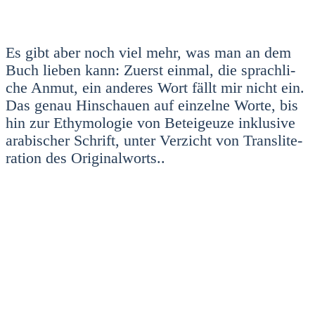
Es gibt aber noch viel mehr, was man an dem
Buch lie­ben kann: Zuerst ein­mal, die sprach­li­
che Anmut, ein ande­res Wort fällt mir nicht ein.
Das genau Hin­schau­en auf ein­zel­ne Wor­te, bis
hin zur Ethy­mo­lo­gie von Betei­geu­ze inklu­si­ve
ara­bi­scher Schrift, unter Ver­zicht von Trans­li­te­
ra­ti­on des Ori­gi­nal­worts..