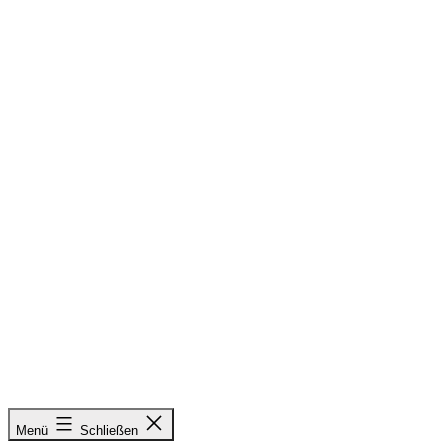
Zum
Inhalt
springen
&
Menü
Schließen
Radieschen