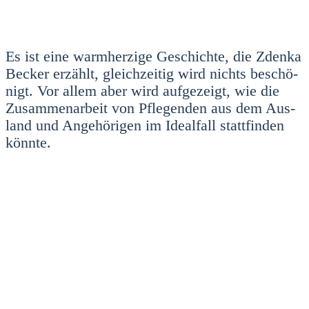
Es ist eine warm­her­zi­ge Geschich­te, die Zden­ka
Becker erzählt, gleich­zei­tig wird nichts beschö­
nigt. Vor allem aber wird auf­ge­zeigt, wie die
Zusam­men­ar­beit von Pfle­gen­den aus dem Aus­
land und Ange­hö­ri­gen im Ide­al­fall statt­fin­den
könn­te.