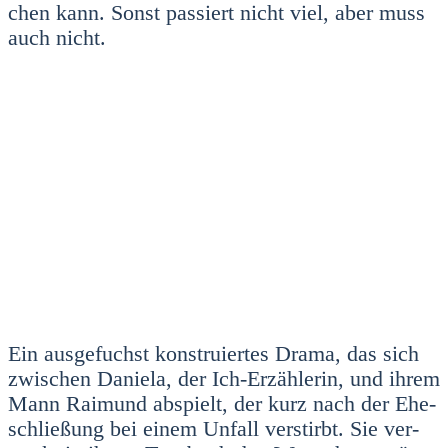
chen kann. Sonst pas­siert nicht viel, aber muss
auch nicht.
Ein aus­ge­fuchst kon­stru­ier­tes Dra­ma, das sich
zwi­schen Danie­la, der Ich-Erzäh­le­rin, und ihrem
Mann Rai­mund abspielt, der kurz nach der Ehe­
schlie­ßung bei einem Unfall ver­stirbt. Sie ver­