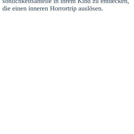
sön­lich­keits­an­tei­le in ihrem Kind zu ent­de­cken,
die einen inne­ren Hor­ror­trip aus­lö­sen.