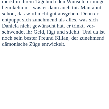
merkt in ihrem Tage­buch den Wunsch, er möge
heim­keh­ren – was er dann auch tut. Man ahnt
schon, das wird nicht gut aus­ge­hen. Denn er
ent­puppt sich zuneh­mend als alles, was sich
Danie­la nicht gewünscht hat, er trinkt, ver­
schwen­det ihr Geld, lügt und stiehlt. Und da ist
noch sein bes­ter Freund Kili­an, der zuneh­mend
dämo­ni­sche Züge ent­wi­ckelt.