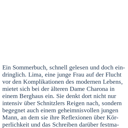
Ein Som­mer­buch, schnell gele­sen und doch ein­
dring­lich. Lima, eine jun­ge Frau auf der Flucht
vor den Kom­pli­ka­tio­nen des moder­nen Lebens,
mie­tet sich bei der älte­ren Dame Cha­ro­na in
einem Berg­haus ein. Sie denkt dort nicht nur
inten­siv über Schnitz­lers Rei­gen nach, son­dern
begeg­net auch einem geheim­nis­vol­len jun­gen
Mann, an dem sie ihre Refle­xio­nen über Kör­
per­lich­keit und das Schrei­ben dar­über fest­ma­