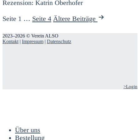
Rezen­si­on: Kat­rin Ober­ho­fer
Seitennummerierung
Seite 1
…
Seite 4
Ältere
Beiträge
der
2023–2026 © Verein ALSO
Beiträge
Kontakt
|
Impressum
|
Datenschutz
>Login
Über uns
Bestellung