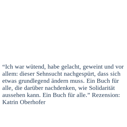
“Ich war wütend, habe gelacht, geweint und vor
allem: die­ser Sehn­sucht nach­ge­spürt, dass sich
etwas grund­le­gend ändern muss. Ein Buch für
alle, die dar­über nach­den­ken, wie Soli­da­ri­tät
aus­se­hen kann. Ein Buch für alle.” Rezen­si­on:
Kat­rin Ober­ho­fer