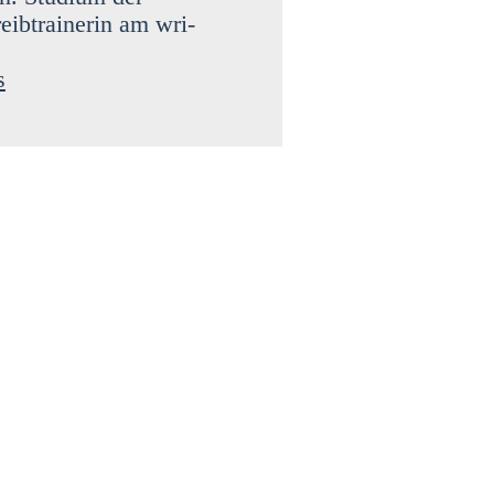
eib­trai­ne­rin am wri­
s