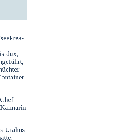
see­krea­
is dux,
nge­führt,
hüch­ter­
on­tai­ner
m Chef
 Kal­ma­rin
nes Urahns
at­te.