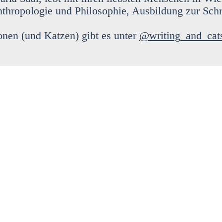
nthro­po­lo­gie und Phi­lo­so­phie, Aus­bil­dung zur Schr
o­nen (und Kat­zen) gibt es unter
@writing_and_cat