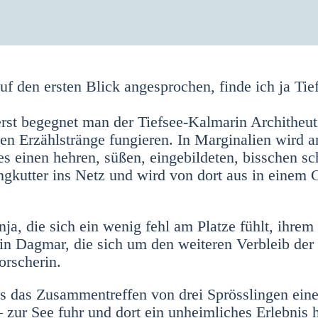
en ers­ten Blick ange­spro­chen, fin­de ich ja Tief­
t begeg­net man der Tief­see-Kal­ma­rin Archi­theu­t
en Erzähl­strän­ge fun­gie­ren. In Mar­gi­na­li­en wird a
 einen heh­ren, süßen, ein­ge­bil­de­ten, biss­chen sc
ng­kut­ter ins Netz und wird von dort aus in einem C
n­ja, die sich ein wenig fehl am Plat­ze fühlt, ihre
n­tin Dag­mar, die sich um den wei­te­ren Ver­bleib der
­sche­rin.
als das Zusam­men­tref­fen von drei Spröss­lin­gen ei
 zur See fuhr und dort ein unheim­li­ches Erleb­nis h