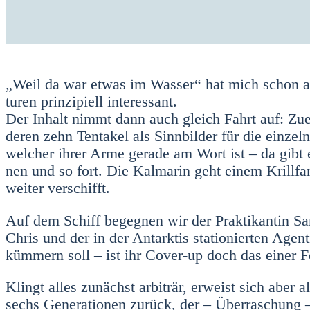
„Weil da war etwas im Was­ser“ hat mich schon auf d
tu­ren prin­zi­pi­ell inter­es­sant.
Der Inhalt nimmt dann auch gleich Fahrt auf: Zuers
deren zehn Ten­ta­kel als Sinn­bil­der für die ein­zel­n
wel­cher ihrer Arme gera­de am Wort ist – da gibt es
nen und so fort. Die Kal­ma­rin geht einem Krill­fa
wei­ter ver­schifft.
Auf dem Schiff begeg­nen wir der Prak­ti­kan­tin Sa
Chris und der in der Ant­ark­tis sta­tio­nier­ten Age
küm­mern soll – ist ihr Cover-up doch das einer For
Klingt alles zunächst arbi­trär, erweist sich aber 
sechs Gene­ra­tio­nen zurück, der – Über­ra­schung –