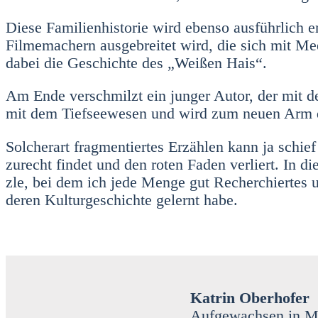
Die­se Fami­li­en­his­to­rie wird eben­so aus­führ­lic
Fil­me­ma­chern aus­ge­brei­tet wird, die sich mit M
dabei die Geschich­te des „Wei­ßen Hais“.
Am Ende ver­schmilzt ein jun­ger Autor, der mit den 
mit dem Tief­see­we­sen und wird zum neu­en Arm d
Sol­cher­art frag­men­tier­tes Erzäh­len kann ja sch
zurecht fin­det und den roten Faden ver­liert. In di
zle, bei dem ich jede Men­ge gut Recher­chier­tes und
deren Kul­tur­ge­schich­te gelernt habe.
Kat­rin Ober­ho­fer
Auf­ge­wach­sen in M