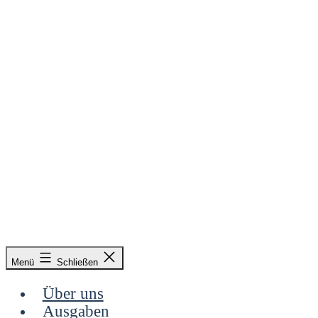
Zum
Inhalt
springen
&
Menü
Schließen
Radieschen
Über uns
Ausgaben