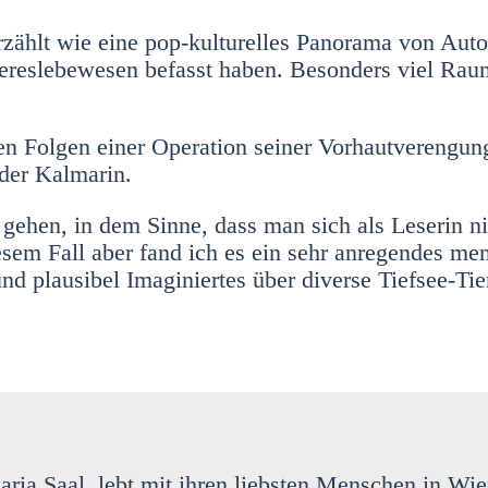
h erzählt wie eine pop-kul­tu­rel­les Pan­ora­ma von Au
ee­res­le­be­we­sen befasst haben. Beson­ders viel Rau
Fol­gen einer Ope­ra­ti­on sei­ner Vor­haut­ver­en­gu
er Kal­ma­rin.
ief gehen, in dem Sin­ne, dass man sich als Lese­rin n
e­sem Fall aber fand ich es ein sehr anre­gen­des men
 plau­si­bel Ima­gi­nier­tes über diver­se Tief­see-Tie
aria Saal, lebt mit ihren liebs­ten Men­schen in Wie