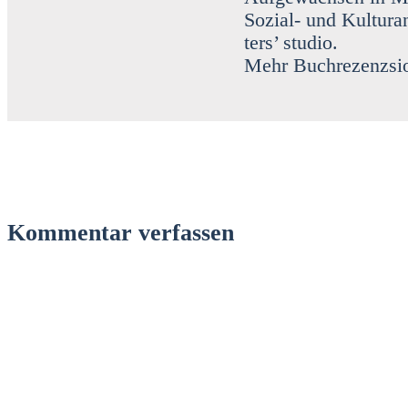
Sozi­al- und Kul­tur­a
ters’ stu­dio.
Mehr Buch­re­zenz­si
Kommentar verfassen