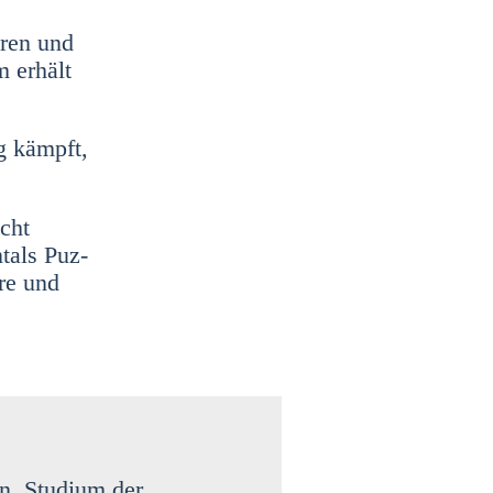
toren und
m erhält
ng kämpft,
icht
­tals Puz­
­re und
n. Stu­di­um der