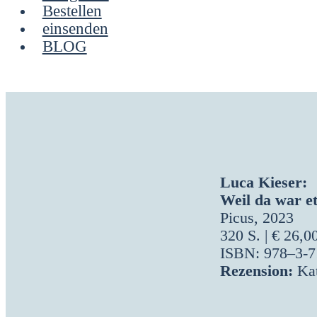
Bestellen
einsenden
BLOG
Luca Kie­ser:
Weil da war e
Picus, 2023
320 S. | € 26,0
ISBN: 978–3‑7
Rezen­si­on:
Kat