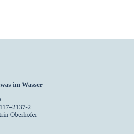
twas im Was­ser
0
117–2137‑2
­rin Ober­ho­fer