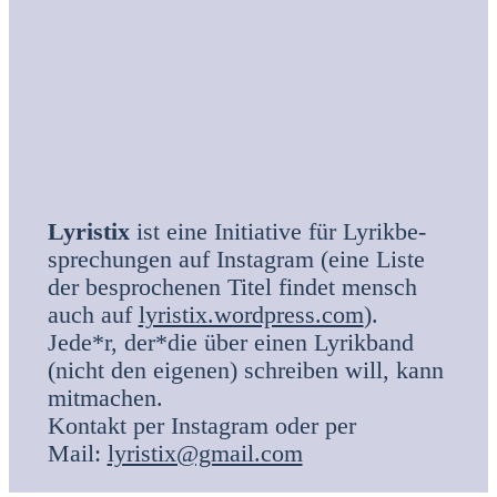
Lyris­tix
ist eine Initia­ti­ve für Lyrik­be­
spre­chun­gen auf Insta­gram (eine Lis­te
der bespro­che­nen Titel fin­det mensch
auch auf
lyristix.wordpress.com
).
Jede*r, der*die über einen Lyrik­band
(nicht den eige­nen) schrei­ben will, kann
mit­ma­chen.
Kon­takt per Insta­gram oder per
Mail:
lyristix@gmail.com