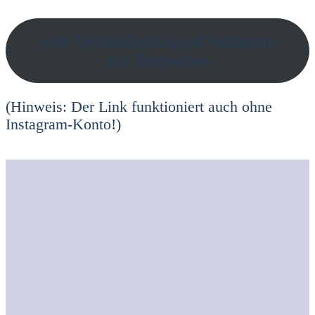
zum Ori­gi­nal­bei­trag auf Insta­gram
mit Text­pro­ben
(Hin­weis: Der Link funk­tio­niert auch ohne
Insta­gram-Kon­to!)