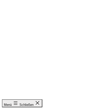
Zum
Inhalt
springen
&
Menü
Schließen
Radieschen