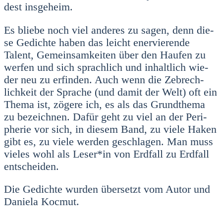
dest ins­ge­heim.
Es blie­be noch viel ande­res zu sagen, denn die­
se Gedich­te haben das leicht ener­vie­ren­de
Talent, Gemein­sam­kei­ten über den Hau­fen zu
wer­fen und sich sprach­lich und inhalt­lich wie­
der neu zu erfin­den. Auch wenn die Zebrech­
lich­keit der Spra­che (und damit der Welt) oft ein
The­ma ist, zöge­re ich, es als das Grund­the­ma
zu bezeich­nen. Dafür geht zu viel an der Peri­
phe­rie vor sich, in die­sem Band, zu vie­le Haken
gibt es, zu vie­le wer­den geschla­gen. Man muss
vie­les wohl als Leser*in von Erd­fall zu Erd­fall
ent­schei­den.
Die Gedich­te wur­den über­setzt vom Autor und
Danie­la Koc­mut.