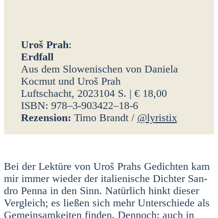
Uroš Prah
:
Erd­fall
Aus dem Slo­we­ni­schen von Danie­la
Koc­mut und Uroš Prah
Luft­schacht, 2023104 S. | € 18,00
ISBN: 978–3‑903422–18‑6
Rezen­si­on:
Timo Brandt /
@lyristix
Bei der Lek­tü­re von Uroš Prahs Gedich­ten kam
mir immer wie­der der ita­lie­ni­sche Dich­ter San­
dro Pen­na in den Sinn. Natür­lich hinkt die­ser
Ver­gleich; es lie­ßen sich mehr Unter­schie­de als
Gemein­sam­kei­ten fin­den. Den­noch: auch in