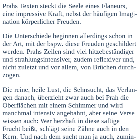
Prahs Tex­ten steckt die See­le eines Fla­neurs,
eine impres­si­ve Kraft, nebst der häu­fi­gen Ima­gi­
na­ti­on kör­per­li­cher Freu­den.
Die Unter­schie­de begin­nen aller­dings schon in
der Art, mit der bspw. die­se Freu­den geschil­dert
wer­den. Prahs Zei­len sind viel hit­ze­be­stän­di­ger
und strah­lungs­in­ten­si­ver, zudem refle­xi­ver und,
nicht zuletzt und vor allem, von Brü­chen durch­
zo­gen.
Die rei­ne, hei­le Lust, die Sehn­sucht, das Ver­lan­
gen danach, über­zieht zwar auch bei Prah die
Ober­flä­chen mit einem Schim­mer und wird
manch­mal inten­siv ange­bahnt, aber sei­ne Ver­se
wis­sen auch: Wer herz­haft in die­se saf­ti­ge
Frucht beißt, schlägt sei­ne Zäh­ne auch in den
Kern. Und nach dem sucht man ja auch, zumin­