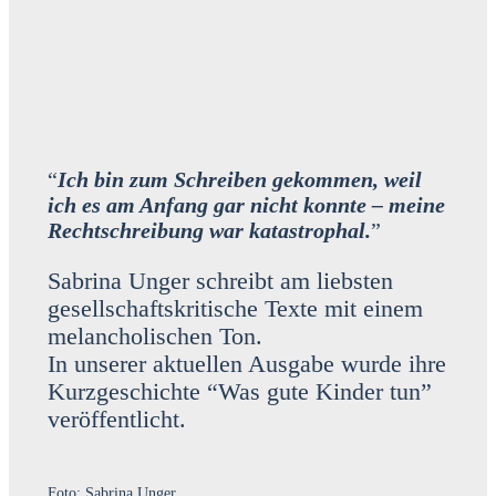
“
Ich bin zum Schrei­ben gekom­men, weil
ich es am Anfang gar nicht konn­te – mei­ne
Recht­schrei­bung war kata­stro­phal.
”
Sabri­na Unger schreibt am liebs­ten
gesell­schafts­kri­ti­sche Tex­te mit einem
melan­cho­li­schen Ton.
In unse­rer aktu­el­len Aus­ga­be wur­de ihre
Kurz­ge­schich­te “Was gute Kin­der tun”
ver­öf­fent­licht.
Foto: Sabri­na Unger