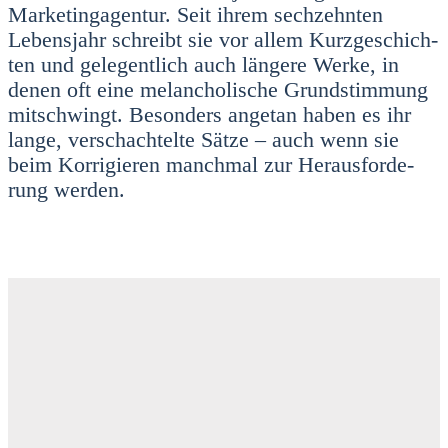
Mar­ke­ting­agen­tur. Seit ihrem sech­zehn­ten
Lebens­jahr schreibt sie vor allem Kurz­ge­schich­
ten und gele­gent­lich auch län­ge­re Wer­ke, in
denen oft eine melan­cho­li­sche Grund­stim­mung
mit­schwingt. Beson­ders ange­tan haben es ihr
lan­ge, ver­schach­tel­te Sät­ze – auch wenn sie
beim Kor­ri­gie­ren manch­mal zur Her­aus­for­de­
rung wer­den.