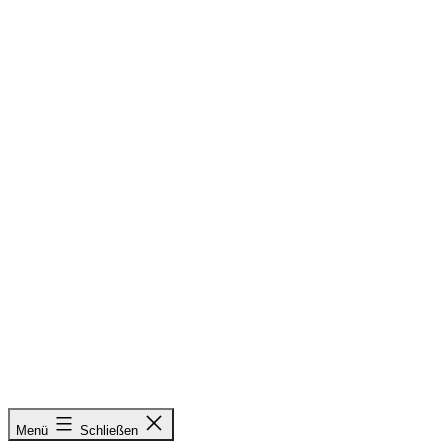
Zum
Inhalt
springen
&
Menü
Schließen
Radieschen