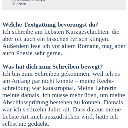
© pri­va
t
Wel­che Text­gat­tung bevor­zugst du?
Ich schrei­be am liebs­ten Kurz­ge­schich­ten, die
aber oft auch ein biss­chen lyrisch klin­gen.
Außer­dem lese ich vor allem Roma­ne, mag aber
auch Poe­sie sehr ger­ne.
Was hat dich zum Schrei­ben bewegt?
Ich bin zum Schrei­ben gekom­men, weil ich es
am Anfang gar nicht konn­te – mei­ne Recht­
schrei­bung war kata­stro­phal. Mei­ne Leh­re­rin
mein­te damals, ich müs­se mehr üben, um mei­ne
Abschluss­prü­fung bestehen zu kön­nen. Damals
war ich sech­zehn Jah­re alt. Dass dar­aus mei­ne
liebs­te Art mich aus­zu­drü­cken wird, hät­te ich
selbst nie gedacht.