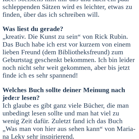
schlep­pen­den Sät­zen wird es leich­ter, etwas zu
fin­den, über das ich schrei­ben will.
Was liest du gera­de?
„krea­tiv. Die Kunst zu sein“ von Rick Rubin.
Das Buch habe ich erst vor kur­zem von einem
lie­ben Freund (dem Biblio­theks­freund) zum
Geburts­tag geschenkt bekom­men. Ich bin lei­der
noch nicht sehr weit gekom­men, aber bis jetzt
fin­de ich es sehr span­nend!
Wel­ches Buch soll­te dei­ner Mei­nung nach
jede:r lesen?
Ich glau­be es gibt ganz vie­le Bücher, die man
unbe­dingt lesen soll­te und man hat viel zu
wenig Zeit dafür. Zuletzt fand ich das Buch
„Was man von hier aus sehen kann“ von Maria­
na Leky sehr inspi­rie­rend.