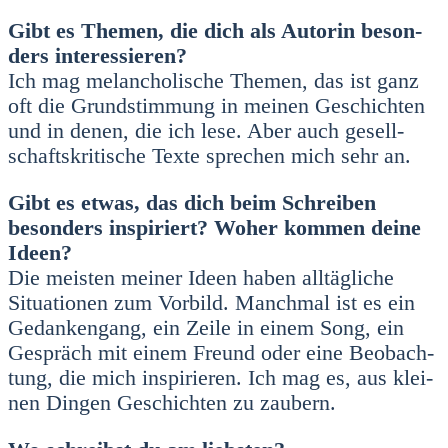
Gibt es The­men, die dich als Autorin beson­
ders inter­es­sie­ren?
Ich mag melan­cho­li­sche The­men, das ist ganz
oft die Grund­stim­mung in mei­nen Geschich­ten
und in denen, die ich lese. Aber auch gesell­
schafts­kri­ti­sche Tex­te spre­chen mich sehr an.
Gibt es etwas, das dich beim Schrei­ben
beson­ders inspi­riert? Woher kom­men dei­ne
Ideen?
Die meis­ten mei­ner Ideen haben all­täg­li­che
Situa­tio­nen zum Vor­bild. Manch­mal ist es ein
Gedan­ken­gang, ein Zei­le in einem Song, ein
Gespräch mit einem Freund oder eine Beob­ach­
tung, die mich inspi­rie­ren. Ich mag es, aus klei­
nen Din­gen Geschich­ten zu zau­bern.