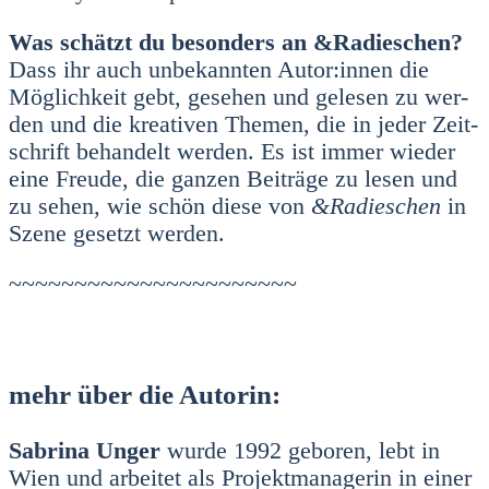
Was schätzt du beson­ders an &Radieschen?
Dass ihr auch unbe­kann­ten Autor:innen die
Mög­lich­keit gebt, gese­hen und gele­sen zu wer­
den und die krea­ti­ven The­men, die in jeder Zeit­
schrift behan­delt wer­den. Es ist immer wie­der
eine Freu­de, die gan­zen Bei­trä­ge zu lesen und
zu sehen, wie schön die­se von
&Radieschen
in
Sze­ne gesetzt wer­den.
~~~~~~~~~~~~~~~~~~~~~~
mehr über die Autorin:
Sabri­na Unger
wur­de 1992 gebo­ren, lebt in
Wien und arbei­tet als Pro­jekt­ma­na­ge­rin in einer