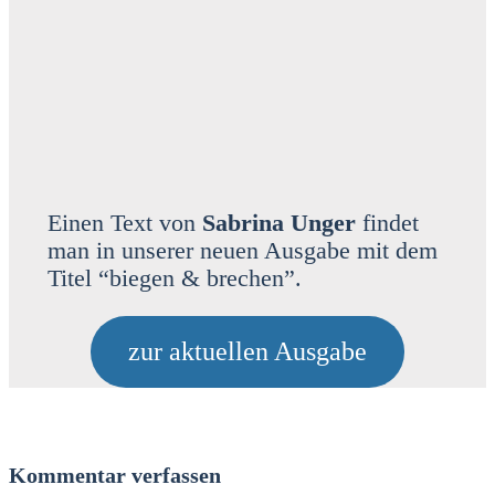
Einen Text von
Sabri­na Unger
fin­det
man in unse­rer neu­en Aus­ga­be mit dem
Titel “bie­gen & bre­chen”.
zur aktu­el­len Aus­ga­be
Kommentar verfassen