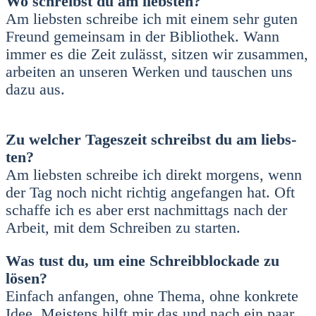
Wo schreibst du am liebs­ten?
Am liebs­ten schrei­be ich mit einem sehr guten
Freund gemein­sam in der Biblio­thek. Wann
immer es die Zeit zulässt, sit­zen wir zusam­men,
arbei­ten an unse­ren Wer­ken und tau­schen uns
dazu aus.
Zu wel­cher Tages­zeit schreibst du am liebs­
ten?
Am liebs­ten schrei­be ich direkt mor­gens, wenn
der Tag noch nicht rich­tig ange­fan­gen hat. Oft
schaf­fe ich es aber erst nach­mit­tags nach der
Arbeit, mit dem Schrei­ben zu star­ten.
Was tust du, um eine Schreib­blo­cka­de zu
lösen?
Ein­fach anfan­gen, ohne The­ma, ohne kon­kre­te
Idee. Meis­tens hilft mir das und nach ein paar