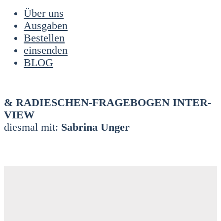
Über uns
Ausgaben
Bestellen
einsenden
BLOG
& RADIES­CHEN-FRA­GE­BO­GEN INTER­
VIEW
dies­mal mit:
Sabri­na Unger