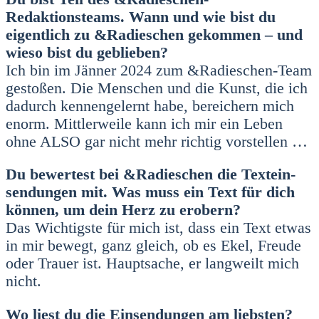
Redaktionsteams. Wann und wie bist du
eigent­lich zu &Radieschen gekom­men – und
wie­so bist du geblie­ben?
Ich bin im Jän­ner 2024 zum &Radieschen-Team
gesto­ßen. Die Men­schen und die Kunst, die ich
dadurch ken­nen­ge­lernt habe, berei­chern mich
enorm. Mitt­ler­wei­le kann ich mir ein Leben
ohne ALSO gar nicht mehr rich­tig vor­stel­len …
Du bewer­test bei &Radieschen die Text­ein­
sen­dun­gen mit. Was muss ein Text für dich
kön­nen, um dein Herz zu erobern?
Das Wich­tigs­te für mich ist, dass ein Text etwas
in mir bewegt, ganz gleich, ob es Ekel, Freu­de
oder Trau­er ist. Haupt­sa­che, er lang­weilt mich
nicht.
Wo liest du die Ein­sen­dun­gen am liebs­ten?