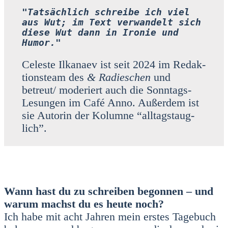
"Tatsächlich schreibe ich viel 
aus Wut; im Text verwandelt sich 
diese Wut dann in Ironie und 
Humor."
Cele­s­te Ilka­naev ist seit 2024 im Redak­
ti­ons­team des
& Radies­chen
und
betreut/ mode­riert auch die Sonn­tags-
Lesun­gen im Café Anno. Außer­dem ist
sie Autorin der Kolum­ne “all­tags­taug­
lich”.
Wann hast du zu schrei­ben begon­nen – und
war­um machst du es heu­te noch?
Ich habe mit acht Jah­ren mein ers­tes Tage­buch