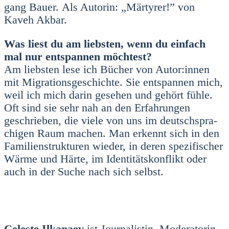
gang Bau­er. Als Autorin: „Mär­ty­rer!” von
Kaveh Akbar.
Was liest du am liebs­ten, wenn du ein­fach
mal nur ent­span­nen möch­test?
Am liebs­ten lese ich Bücher von Autor:innen
mit Migra­ti­ons­ge­schich­te. Sie ent­span­nen mich,
weil ich mich dar­in gese­hen und gehört füh­le.
Oft sind sie sehr nah an den Erfah­run­gen
geschrie­ben, die vie­le von uns im deutsch­spra­
chi­gen Raum machen. Man erkennt sich in den
Fami­li­en­struk­tu­ren wie­der, in deren spe­zi­fi­scher
Wär­me und Här­te, im Iden­ti­täts­kon­flikt oder
auch in der Suche nach sich selbst.
Cele­s­te Ilka­naev
ist Jour­na­lis­tin, Mode­ra­to­rin