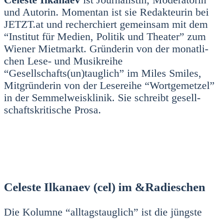
und Autorin. Momen­tan ist sie Redak­teu­rin bei
JETZT.at und recher­chiert gemein­sam mit dem
“Insti­tut für Medi­en, Poli­tik und Thea­ter” zum
Wie­ner Miet­markt. Grün­de­rin von der monat­li­
chen Lese- und Musik­rei­he
“Gesellschafts(un)tauglich” im Miles Smi­les,
Mit­grün­de­rin von der Lese­rei­he “Wort­ge­met­zel”
in der Sem­mel­weis­kli­nik. Sie schreibt gesell­
schafts­kri­ti­sche Pro­sa.
Celeste Ilkanaev (cel) im &Radieschen
Die Kolum­ne “all­tags­taug­lich” ist die jüngs­te