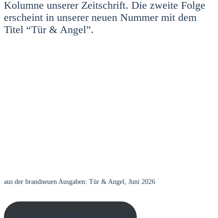
Kolum­ne unse­rer Zeit­schrift. Die zwei­te Fol­ge
erscheint in unse­rer neu­en Num­mer mit dem
Titel “Tür & Angel”.
aus der brand­neu­en Aus­ga­ben: Tür & Angel, Juni 2026
zum Aus­ga­ben­ar­chiv