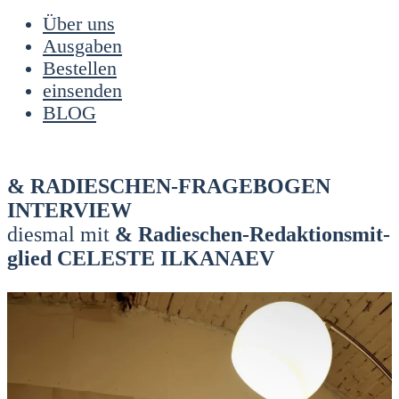
Über uns
Ausgaben
Bestellen
einsenden
BLOG
& RADIES­CHEN-FRA­GE­BO­GEN
INTER­VIEW
dies­mal mit
& Radies­chen-Redak­ti­ons­mit­
glied CELE­S­TE ILKA­NAEV