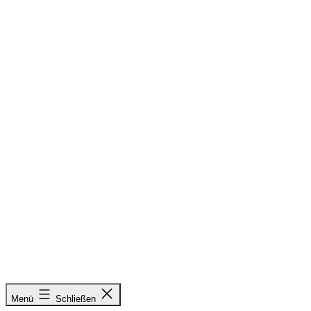
Zum
Inhalt
springen
&
Menü
Schließen
Radieschen