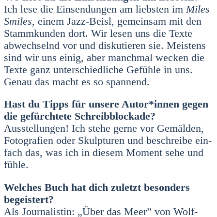
Ich lese die Ein­sen­dun­gen am liebs­ten im
Miles
Smi­les
, einem Jazz-Beisl, gemein­sam mit den
Stamm­kun­den dort. Wir lesen uns die Tex­te
abwech­selnd vor und dis­ku­tie­ren sie. Meis­tens
sind wir uns einig, aber manch­mal wecken die
Tex­te ganz unter­schied­li­che Gefüh­le in uns.
Genau das macht es so span­nend.
Hast du Tipps für unse­re Autor*innen gegen
die gefürch­te­te Schreib­blo­cka­de?
Aus­stel­lun­gen! Ich ste­he ger­ne vor Gemäl­den,
Foto­gra­fien oder Skulp­tu­ren und beschrei­be ein­
fach das, was ich in die­sem Moment sehe und
füh­le.
Wel­ches Buch hat dich zuletzt beson­ders
begeis­tert?
Als Jour­na­lis­tin: „Über das Meer” von Wolf­