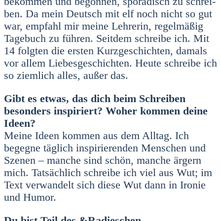
bekom­men und begon­nen, spo­ra­disch zu schrei­
ben. Da mein Deutsch mit elf noch nicht so gut
war, emp­fahl mir mei­ne Leh­re­rin, regel­mä­ßig
Tage­buch zu füh­ren. Seit­dem schrei­be ich. Mit
14 folg­ten die ers­ten Kurz­ge­schich­ten, damals
vor allem Lie­bes­ge­schich­ten. Heu­te schrei­be ich
so ziem­lich alles, außer das.
Gibt es etwas, das dich beim Schrei­ben
beson­ders inspi­riert? Woher kom­men dei­ne
Ideen?
Mei­ne Ideen kom­men aus dem All­tag. Ich
begeg­ne täg­lich inspi­rie­ren­den Men­schen und
Sze­nen – man­che sind schön, man­che ärgern
mich. Tat­säch­lich schrei­be ich viel aus Wut; im
Text ver­wan­delt sich die­se Wut dann in Iro­nie
und Humor.
Du bist Teil des &Radieschen-