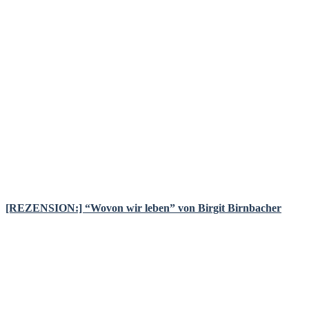
[REZENSION:] “Wovon wir leben” von Birgit Birnbacher