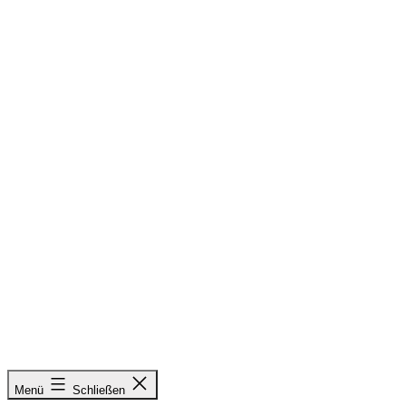
Zum
Inhalt
springen
&
Menü
Schließen
Radieschen