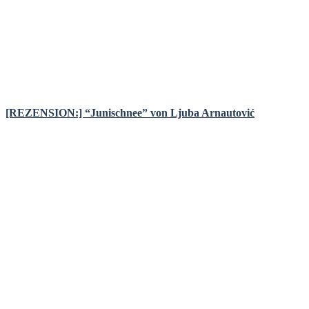
[REZENSION:] “Junischnee” von Ljuba Arnautović